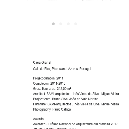
Casa Granel
Cais do Pico, Pico Island, Azores, Portugal
Project duration: 2011
Completion: 2011-2016
Gross floor area: 312,00 m²
Architect: SAMI-arquitectos . Inês Vieira da Silva . Miguel Vieira
Project team: Bruna Silva, João do Vale Martins
Furniture: SAMI-arquitectos . Inês Vieira da Silva. Miguel Vieira
Photography: Paulo Catrica
Awards
Awarded - Prémio Nacional de Arquitectura em Madeira 2017,